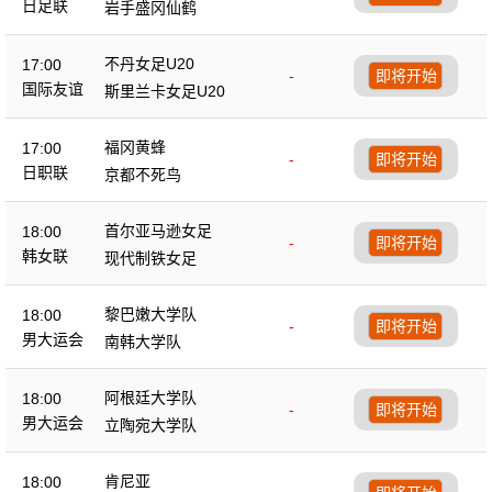
日足联
岩手盛冈仙鹤
不丹女足U20
17:00
-
即将开始
国际友谊
斯里兰卡女足U20
福冈黄蜂
17:00
-
即将开始
日职联
京都不死鸟
首尔亚马逊女足
18:00
-
即将开始
韩女联
现代制铁女足
黎巴嫩大学队
18:00
-
即将开始
男大运会
南韩大学队
阿根廷大学队
18:00
-
即将开始
男大运会
立陶宛大学队
肯尼亚
18:00