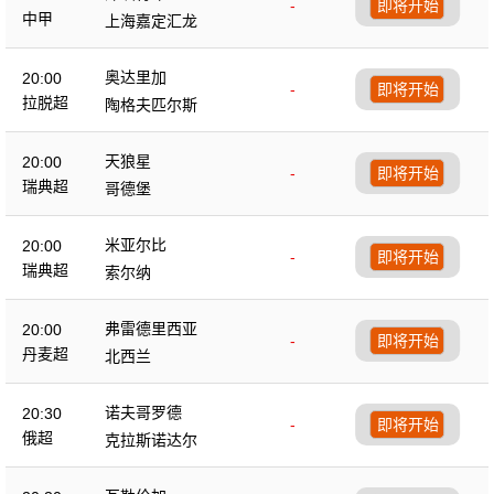
-
即将开始
中甲
上海嘉定汇龙
奥达里加
20:00
-
即将开始
拉脱超
陶格夫匹尔斯
天狼星
20:00
-
即将开始
瑞典超
哥德堡
米亚尔比
20:00
-
即将开始
瑞典超
索尔纳
弗雷德里西亚
20:00
-
即将开始
丹麦超
北西兰
诺夫哥罗德
20:30
-
即将开始
俄超
克拉斯诺达尔