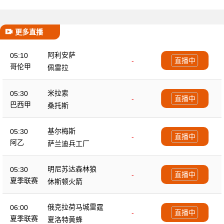
更多直播
阿利安萨
05:10
-
直播中
哥伦甲
佩雷拉
米拉索
05:30
-
直播中
巴西甲
桑托斯
基尔梅斯
05:30
-
直播中
阿乙
萨兰迪兵工厂
明尼苏达森林狼
05:30
-
直播中
夏季联赛
休斯顿火箭
俄克拉荷马城雷霆
06:00
-
直播中
夏季联赛
夏洛特黄蜂