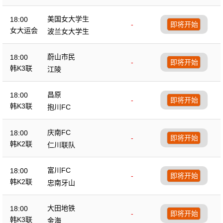
美国女大学生
18:00
-
即将开始
女大运会
波兰女大学生
蔚山市民
18:00
-
即将开始
韩K3联
江陵
昌原
18:00
-
即将开始
韩K3联
抱川FC
庆南FC
18:00
-
即将开始
韩K2联
仁川联队
富川FC
18:00
-
即将开始
韩K2联
忠南牙山
大田地铁
18:00
-
即将开始
韩K3联
金海