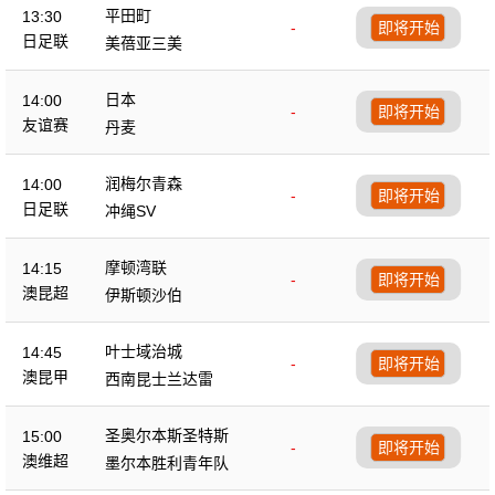
平田町
13:30
-
即将开始
日足联
美蓓亚三美
日本
14:00
-
即将开始
友谊赛
丹麦
润梅尔青森
14:00
-
即将开始
日足联
冲绳SV
摩顿湾联
14:15
-
即将开始
澳昆超
伊斯顿沙伯
叶士域治城
14:45
-
即将开始
澳昆甲
西南昆士兰达雷
圣奥尔本斯圣特斯
15:00
-
即将开始
澳维超
墨尔本胜利青年队