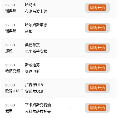
哈马比
22:30
-
即将开始
瑞典超
布洛马波卡纳
哈尔姆斯塔德
22:30
-
即将开始
瑞典超
赫根
桑德菲杰
23:00
-
即将开始
挪超
克里斯蒂安松
斯咸迪苏
23:00
-
即将开始
哈萨克超
奥达巴斯
卢森堡U18
23:00
-
即将开始
欧锦U18 C
安道尔U18
下卡姆斯克石油
23:00
-
即将开始
俄甲
索科尔萨拉托夫