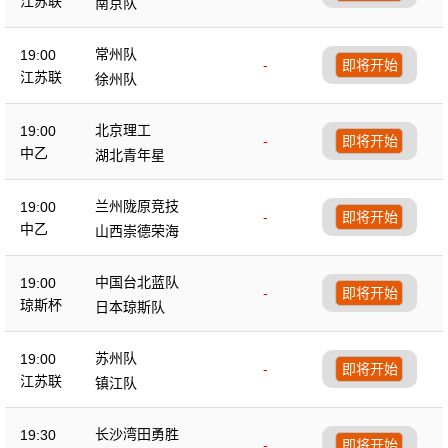
江苏联
南京队
常州队
19:00
-
即将开始
江苏联
徐州队
北京理工
19:00
-
即将开始
中乙
湖北青年星
兰州陇原竞技
19:00
-
即将开始
中乙
山西崇德荣海
中国台北蓝队
19:00
-
即将开始
琼斯杯
日本琼斯队
苏州队
19:00
-
即将开始
江苏联
镇江队
长沙湾田勇胜
19:30
-
即将开始