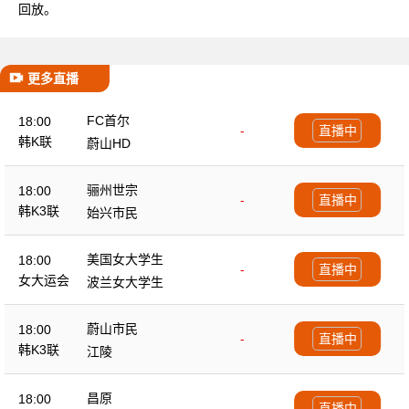
回放。
更多直播
FC首尔
18:00
-
直播中
韩K联
蔚山HD
骊州世宗
18:00
-
直播中
韩K3联
始兴市民
美国女大学生
18:00
-
直播中
女大运会
波兰女大学生
蔚山市民
18:00
-
直播中
韩K3联
江陵
昌原
18:00
-
直播中