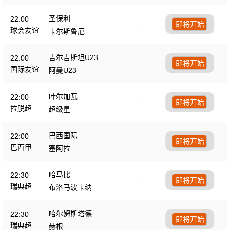
圣保利
22:00
-
即将开始
球会友谊
卡尔斯鲁厄
吉尔吉斯坦U23
22:00
-
即将开始
国际友谊
阿曼U23
叶尔加瓦
22:00
-
即将开始
拉脱超
超级星
巴西国际
22:00
-
即将开始
巴西甲
塞阿拉
哈马比
22:30
-
即将开始
瑞典超
布洛马波卡纳
哈尔姆斯塔德
22:30
-
即将开始
瑞典超
赫根