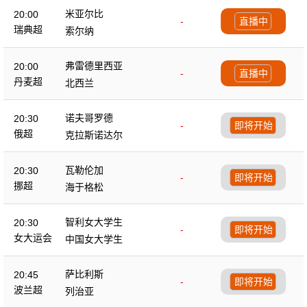
米亚尔比
20:00
-
直播中
瑞典超
索尔纳
弗雷德里西亚
20:00
-
直播中
丹麦超
北西兰
诺夫哥罗德
20:30
-
即将开始
俄超
克拉斯诺达尔
瓦勒伦加
20:30
-
即将开始
挪超
海于格松
智利女大学生
20:30
-
即将开始
女大运会
中国女大学生
萨比利斯
20:45
-
即将开始
波兰超
列治亚