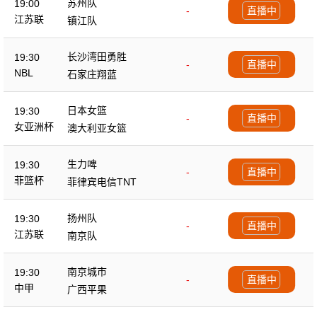
苏州队
19:00
-
直播中
江苏联
镇江队
长沙湾田勇胜
19:30
-
直播中
NBL
石家庄翔蓝
日本女篮
19:30
-
直播中
女亚洲杯
澳大利亚女篮
生力啤
19:30
-
直播中
菲篮杯
菲律宾电信TNT
扬州队
19:30
-
直播中
江苏联
南京队
南京城市
19:30
-
直播中
中甲
广西平果