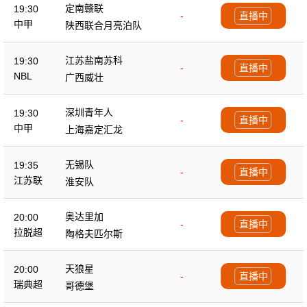
定南赣联
19:30
-
直播中
中甲
陕西联合月亮泊队
江苏盐南苏科
19:30
-
直播中
NBL
广西威壮
深圳青年人
19:30
-
直播中
中甲
上海嘉定汇龙
无锡队
19:35
-
直播中
江苏联
淮安队
奥达里加
20:00
-
直播中
拉脱超
陶格夫匹尔斯
天狼星
20:00
-
直播中
瑞典超
哥德堡