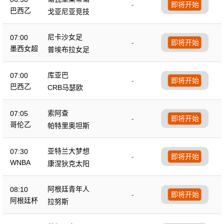
-
即将开始
巴西乙
戈亚尼亚竞技
尼卡沙女足
07:00
-
即将开始
墨西女超
普埃布拉女足
库亚巴
07:00
-
即将开始
巴西乙
CRB马瑟欧
索阿查
07:05
-
即将开始
哥伦乙
帕特里奥坦斯
亚特兰大梦想
07:30
-
即将开始
WNBA
康涅狄克太阳
阿根廷青年人
08:10
-
即将开始
阿根廷杯
拉努斯