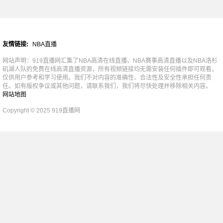
友情链接:
NBA直播
网站声明：919直播网汇集了NBA高清在线直播、NBA赛事高清直播以及NBA洛杉
矶湖人队的免费在线高清直播资源，所有视频链接均无需安装任何插件即可观看，
仅供用户参考和学习使用。我们不对内容的准确性、合法性及安全性承担任何责
任。如有版权争议或其他问题，请联系我们，我们将尽快处理并移除相关内容。
网站地图
Copyright © 2025 919直播网