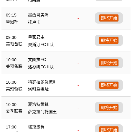
墨西哥美洲
09:15
-
即将开始
墨冠杯
托卢卡
皇家君主
09:30
-
即将开始
美预备联
奧斯汀FC II队
文图拉FC
10:00
-
即将开始
美预备联
洛杉矶FC II队
科罗拉多急流II
10:00
-
即将开始
美预备联
塔科马挑战
夏洛特黄蜂
10:00
-
即将开始
夏季联赛
萨克拉门托国王
瑞拉滋贺
17:00
-
即将开始