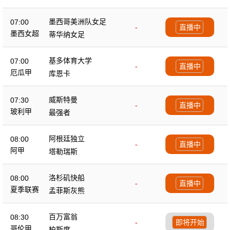
墨西哥美洲队女足
07:00
-
直播中
墨西女超
蒂华纳女足
基多体育大学
07:00
-
直播中
厄瓜甲
库恩卡
威斯特曼
07:30
-
直播中
玻利甲
最强者
阿根廷独立
08:00
-
直播中
阿甲
塔勒瑞斯
洛杉矶快船
08:00
-
直播中
夏季联赛
孟菲斯灰熊
百万富翁
08:30
-
即将开始
哥伦甲
柏斯度