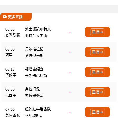
更多直播
波士顿凯尔特人
06:00
-
直播中
夏季联赛
亚特兰大老鹰
贝尔格拉诺
06:00
-
直播中
阿甲
竞技俱乐部
福塔雷绍查
06:15
-
直播中
哥伦甲
云斯卡尔达斯
弗拉门戈
06:30
-
直播中
巴西甲
弗鲁米嫩塞
纽约红牛后备队
07:00
-
直播中
美预备联
纽约城B队