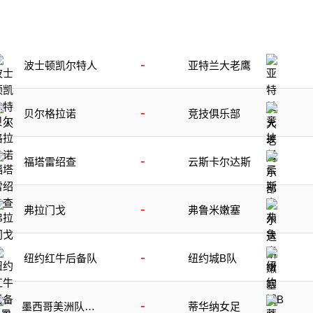
-
波士顿凯尔特人
亚特兰大老鹰
-
贝尔格拉诺
竞技俱乐部
-
福塔雷绍查
云斯卡尔达斯
-
弗拉门戈
弗鲁米嫩塞
-
纽约红牛后备队
纽约城B队
-
墨西哥美洲队女
蒂华纳女足