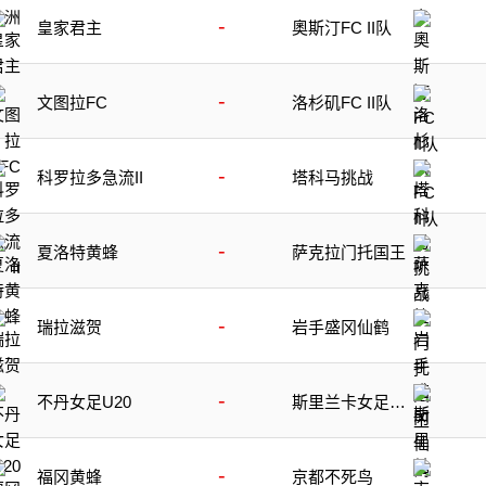
-
皇家君主
奧斯汀FC II队
-
文图拉FC
洛杉矶FC II队
-
科罗拉多急流II
塔科马挑战
-
夏洛特黄蜂
萨克拉门托国王
-
瑞拉滋贺
岩手盛冈仙鹤
-
不丹女足U20
斯里兰卡女足U2
0
-
福冈黄蜂
京都不死鸟