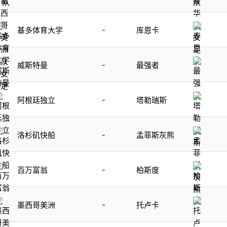
足
-
基多体育大学
库恩卡
-
威斯特曼
最强者
-
阿根廷独立
塔勒瑞斯
-
洛杉矶快船
孟菲斯灰熊
-
百万富翁
柏斯度
-
墨西哥美洲
托卢卡