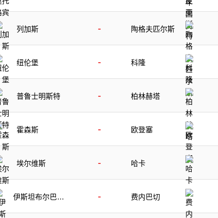
-
列加斯
陶格夫匹尔斯
-
纽伦堡
科隆
-
普鲁士明斯特
柏林赫塔
-
霍森斯
欧登塞
-
埃尔维斯
哈卡
-
伊斯坦布尔巴萨
费内巴切
克塞尔