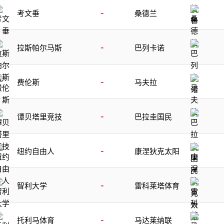
-
考文垂
桑德兰
-
拉斯帕尔马斯
巴列卡诺
-
费伦斯
马夫拉
-
谭贝塔里竞技
巴拉圭国民
-
纽约自由人
康涅狄克太阳
-
智利大学
雷科莱塔体育
-
托利马体育
马达莱纳联