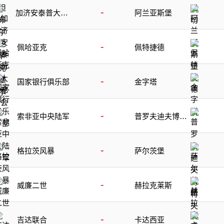
-
加济安泰普大都
阿兰亚斯堡
会
-
佩哈亚克
佩特捷德
-
国家银行俱乐部
金字塔
-
索非亚中央陆军
普罗夫迪夫博特
夫
-
格拉茨风暴
萨尔茨堡
-
威廉二世
赫拉克莱斯
-
吉达联合
卡达西亚