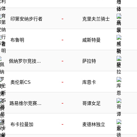
-
印第安纳步行者
克里夫兰骑士
-
布鲁明
威斯特曼
-
佩纳罗尔竞技俱
萨拉特
乐部
-
奥伦斯CS
库恩卡
-
路易维尔竞赛女
哥谭女足
足
-
布卡拉曼加
麦德林独立